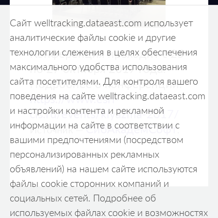
Сайт welltracking.dataeast.com использует
аналитические файлы cookie и другие
технологии слежения в целях обеспечения
Конференция проходит с 25
максимального удобства использования
по 27 октября 2017 года.
сайта посетителями. Для контроля вашего
Подробнее о конференции:
поведения на сайте welltracking.dataeast.com
https://www.esri-
и настройки контента и рекламной
cis.ru/events/klyazma-2017/
информации на сайте в соответствии с
СибАкадемСофт
Источник —
.
вашими предпочтениями (посредством
персонализированных рекламных
объявлений) на нашем сайте используются
файлы cookie сторонних компаний и
социальных сетей. Подробнее об
используемых файлах cookie и возможностях
© ООО "Дата Ист"